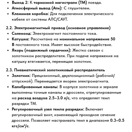
Выход 2:
К
тормозной магистрали (ТМ)
поезда.
Атмосферный вывод (Атм):
С глушителем.
Клеммная коробка:
Для подключения электрического
кабеля от системы АЛС/САУТ.
2.2. Электромагнитный привод (основное управление)
Соленоид:
Электромагнит постоянного тока.
Катушка:
Рассчитана на
номинальное напряжение 50
В
постоянного тока. Имеет высокое быстродействие.
Якорь (подвижный сердечник):
Жестко связан с
золотником распределителя. При подаче напряжения на
катушку втягивается, перемещая золотник.
2.3. Пневматический золотниковый распределитель
Золотник:
Прецизионный, двухпозиционный (рабочий/
отпускной). Перемещается якорем электромагнита.
Калиброванные каналы:
В корпусе золотника и зеркале
выполнены точные каналы и дроссели, отрегулированные
на
расход воздуха 2.5–3.0 л/с
, что определяет темп
разрядки ТМ.
Регулировочный узел темпа разрядки:
Включает
регулировочный винт, изменяющий проходное сечение
дросселя. Позволяет настраивать темп в диапазоне
0.3–0.5
кгс/см²/с
.