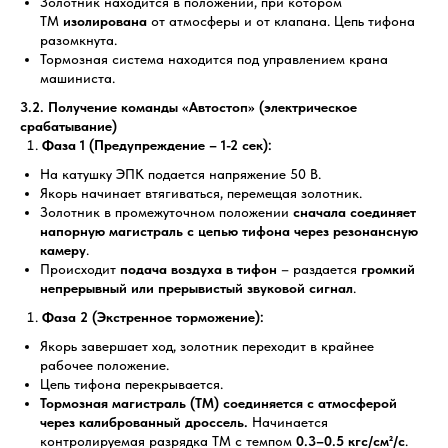
Золотник находится в положении, при котором
ТМ
изолирована
от атмосферы и от клапана. Цепь тифона
разомкнута.
Тормозная система находится под управлением крана
машиниста.
3.2. Получение команды «Автостоп» (электрическое
срабатывание)
Фаза 1 (Предупреждение – 1-2 сек):
На катушку ЭПК подается напряжение 50 В.
Якорь начинает втягиваться, перемещая золотник.
Золотник в промежуточном положении
сначала соединяет
напорную магистраль с цепью тифона через резонансную
камеру
.
Происходит
подача воздуха в тифон
– раздается
громкий
непрерывный или прерывистый звуковой сигнал
.
Фаза 2 (Экстренное торможение):
Якорь завершает ход, золотник переходит в крайнее
рабочее положение.
Цепь тифона перекрывается.
Тормозная магистраль (ТМ) соединяется с атмосферой
через калиброванный дроссель.
Начинается
контролируемая разрядка ТМ с темпом
0.3–0.5 кгс/см²/с
.