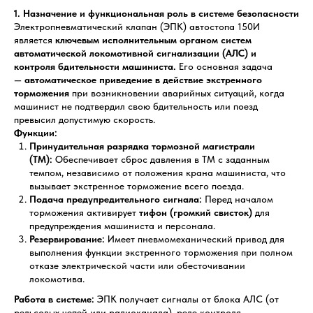
1. Назначение и функциональная роль в системе безопасности
Электропневматический клапан (ЭПК) автостопа 150И
является
ключевым исполнительным органом систем
автоматической локомотивной сигнализации (АЛС) и
контроля бдительности машиниста.
Его основная задача
—
автоматическое приведение в действие экстренного
торможения
при возникновении аварийных ситуаций, когда
машинист не подтвердил свою бдительность или поезд
превысил допустимую скорость.
Функции:
Принудительная разрядка тормозной магистрали
(ТМ):
Обеспечивает сброс давления в ТМ с заданным
темпом, независимо от положения крана машиниста, что
вызывает экстренное торможение всего поезда.
Подача предупредительного сигнала:
Перед началом
торможения активирует
тифон (громкий свисток)
для
предупреждения машиниста и персонала.
Резервирование:
Имеет пневмомеханический привод для
выполнения функции экстренного торможения при полном
отказе электрической части или обесточивании
локомотива.
Работа в системе:
ЭПК получает сигналы от блока АЛС (от
рельсовых цепей или радиоканала), реле контроля