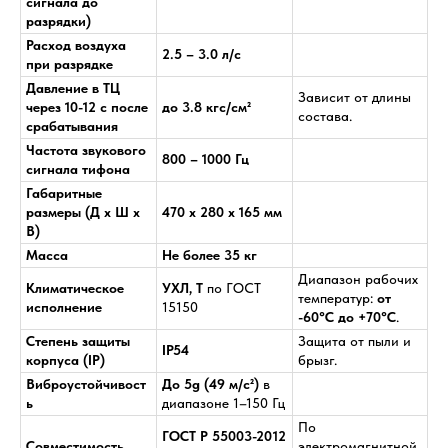
сигнала до
разрядки)
Расход воздуха
2.5 – 3.0 л/с
при разрядке
Давление в ТЦ
Зависит от длины
через 10-12 с после
до 3.8 кгс/см²
состава.
срабатывания
Частота звукового
800 – 1000 Гц
сигнала тифона
Габаритные
размеры (Д х Ш х
470 x 280 x 165 мм
В)
Масса
Не более 35 кг
Диапазон рабочих
Климатическое
УХЛ, Т
по ГОСТ
температур:
от
исполнение
15150
-60°C до +70°C
.
Степень защиты
Защита от пыли и
IP54
корпуса (IP)
брызг.
Виброустойчивост
До 5g (49 м/с²)
в
ь
диапазоне 1–150 Гц
По
ГОСТ Р 55003-2012
Совместимость
электромагнитной