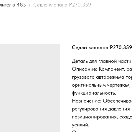
елителю 483
Седло клапана Р270.359
Седло клапана Р270.35
Деталь для главной част
Описание: Компонент, ра
грузового авторежима то
оригинальным чертежам, 
функциональность.
Назначение: Обеспечивае
регулирования давления 
позиционирования, созда
усилий.