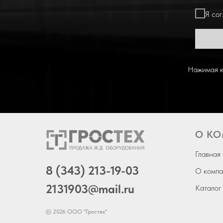
Я со
Нажимая к
О К
Главная
8 (343) 213-19-03
О компа
2131903
@mail.ru
Каталог
© 2026 ООО "Гростех"