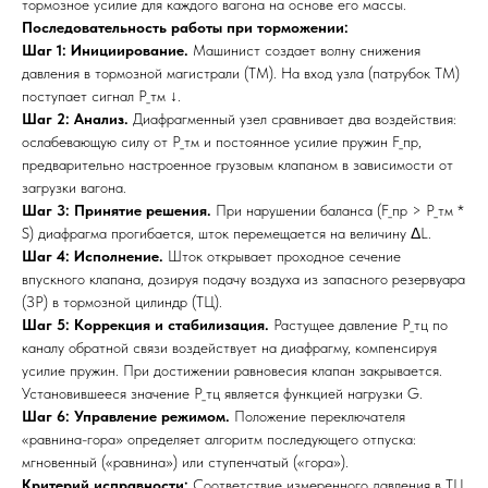
тормозное усилие для каждого вагона на основе его массы.
Последовательность работы при торможении:
Шаг 1: Инициирование.
Машинист создает волну снижения
давления в тормозной магистрали (ТМ). На вход узла (патрубок ТМ)
поступает сигнал P_тм ↓.
Шаг 2: Анализ.
Диафрагменный узел сравнивает два воздействия:
ослабевающую силу от P_тм и постоянное усилие пружин F_пр,
предварительно настроенное грузовым клапаном в зависимости от
загрузки вагона.
Шаг 3: Принятие решения.
При нарушении баланса (F_пр > P_тм *
S) диафрагма прогибается, шток перемещается на величину ΔL.
Шаг 4: Исполнение.
Шток открывает проходное сечение
впускного клапана, дозируя подачу воздуха из запасного резервуара
(ЗР) в тормозной цилиндр (ТЦ).
Шаг 5: Коррекция и стабилизация.
Растущее давление P_тц по
каналу обратной связи воздействует на диафрагму, компенсируя
усилие пружин. При достижении равновесия клапан закрывается.
Установившееся значение P_тц является функцией нагрузки G.
Шаг 6: Управление режимом.
Положение переключателя
«равнина-гора» определяет алгоритм последующего отпуска:
мгновенный («равнина») или ступенчатый («гора»).
Критерий исправности:
Соответствие измеренного давления в ТЦ