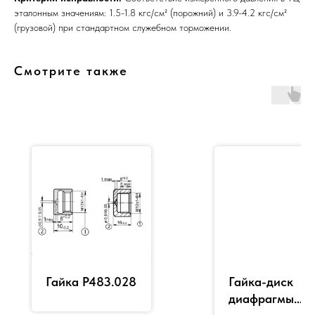
эталонным значениям: 1.5-1.8 кгс/см² (порожний) и 3.9-4.2 кгс/см²
(грузовой) при стандартном служебном торможении.
Смотрите также
Гайка Р483.028
Гайка-диск
диафрагмы