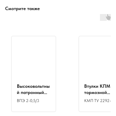
Смотрите также
Высоковольтны
Втулки КПМ
й патронный
тормозной
электронагрев
рычажной
ВПЭ 2-0,5/3
КМП ТУ 2292-
атель
передачи
006-56867231-
42х32,2х19
2003