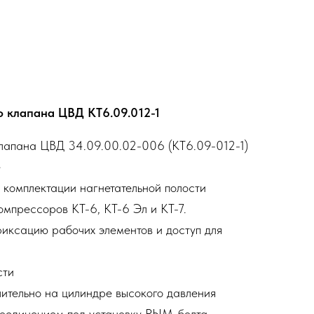
 клапана ЦВД КТ6.09.012-1
клапана ЦВД 34.09.00.02-006 (КТ6.09-012-1)
е
 комплектации нагнетательной полости
мпрессоров КТ-6, КТ-6 Эл и КТ-7.
иксацию рабочих элементов и доступ для
сти
ительно на цилиндре высокого давления
оединением под установку РЫМ-болта