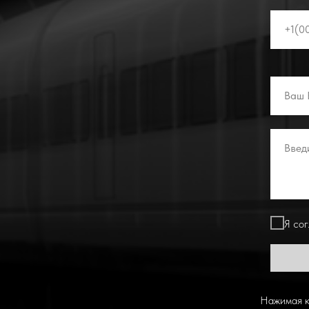
Я со
Нажимая к