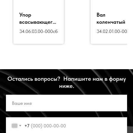
Упор
Вал
всасывающего
коленчатый в
клапана
сборе
34.06.03.00-000сб
34.02.01.00-006
(вилка)
КТ6.02.001сб-1
сб
КТ6.06.004сб2
Остались вопросы? Напишите нам в форму
ниже.
+7