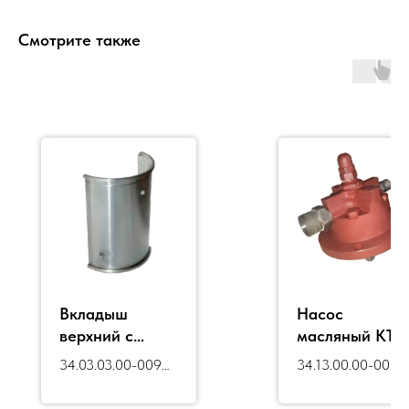
Смотрите также
Вкладыш
Насос
верхний с
масляный КТ-
заливкой
КТ6.13 сб-1
34.03.03.00-009
34.13.00.00-001с
КТ6.03.004 СБ
сб