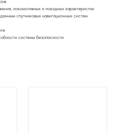
ров
жения, локомотивных и поездных характеристик
о данным спутниковых навигационных систем
рте
собности системы безопасности