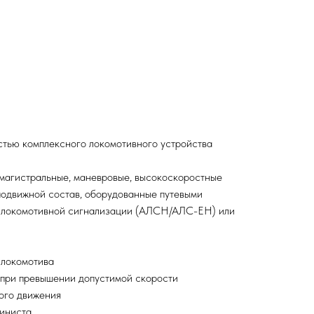
стью комплексного локомотивного устройства
магистральные, маневровые, высокоскоростные
подвижной состав, оборудованные путевыми
й локомотивной сигнализации (АЛСН/АЛС-ЕН) или
 локомотива
 при превышении допустимой скорости
ого движения
шиниста