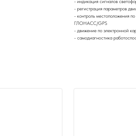
- индикация сигналов светофо
- регистрация параметров дви
- контроль местоположения п
ГЛОНАСС/GPS
- движение по электронной ка
- самодиагностика работоспо