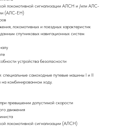
ской локомотивной сигнализации АЛСН и /или АЛС-
ции (АЛС-ЕН)
ров
жения, локомотивных и поездных характеристик
о данным спутниковых навигационных систем
налу
рте
собности устройства безопасности
: специальные самоходные путевые машины I и II
ы на комбинированном ходу.
 при превышении допустимой скорости
ого движения
шиниста
ской локомотивной сигнализации (АЛСН)