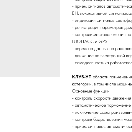
- прием сигналов автоматиче
ЕН, локомотивной сигнализа
- индикация сигналов светофо
- регистрация параметров дви
- контроль местоположения п
ГЛОНАСС и GPS
- передача данных по радиока
- движение по электронной ка
- самодиагностика работоспо
КЛУБ-УП
области применения
категории, в том числе машин
Основные функции
- контроль скорости движения
- автоматическое торможение
- исключение самопроизвольн
- контроль бодрствования ма
- прием сигналов автоматиче