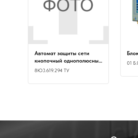
Автомат защиты сети
Бло
кнопочный однополюсный
01 Б.
типа АЗК1М-10-2С
8Ю3.619.294 ТУ