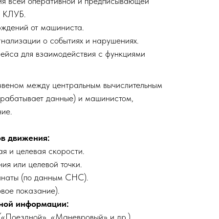
ия всей оперативной и предписывающей
ы КЛУБ.
рждений от машиниста.
гнализации о событиях и нарушениях.
ейса для взаимодействия с функциями
звеном между центральным вычислительным
брабатывает данные) и машинистом,
ние.
в движения:
я и целевая скорости.
ия или целевой точки.
инаты (по данным СНС).
вое показание).
ной информации:
(«Поездной», «Маневровый» и др.).