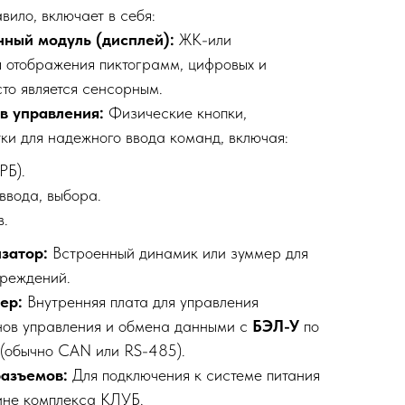
авило, включает в себя:
ный модуль (дисплей):
ЖК-или
я отображения пиктограмм, цифровых и
то является сенсорным.
в управления:
Физические кнопки,
ки для надежного ввода команд, включая:
РБ).
ввода, выбора.
в.
затор:
Встроенный динамик или зуммер для
преждений.
ер:
Внутренняя плата для управления
нов управления и обмена данными с
БЭЛ-У
по
(обычно CAN или RS-485).
разъемов:
Для подключения к системе питания
ине комплекса КЛУБ.