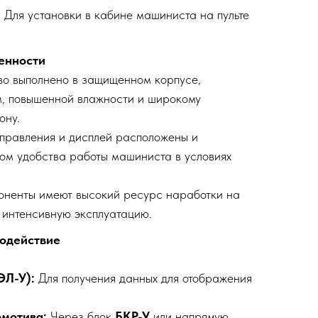
:
Для установки в кабине машиниста на пульте
енности
о выполнено в защищенном корпусе,
м, повышенной влажности и широкому
ону.
равления и дисплей расположены и
ом удобства работы машиниста в условиях
оненты имеют высокий ресурс наработки на
 интенсивную эксплуатацию.
модействие
ЭЛ-У):
Для получения данных для отображения
омотива:
Через блок
БКР-У
или напрямую.