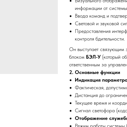
Визуального отображен
информации от систем
Ввода команд и подтве
Световой и звуковой си
Предоставления интерф
контроля бдительности.
Он выступает связующим 
блоком
БЭЛ-У
(который о
ответственным за управле
2. Основные функции
Индикация параметро
Фактическая, допустима
Дистанция до ограничен
Текущее время и коорд
Сигнал светофора (кодо
Отображение служеб
Режим работы системы 