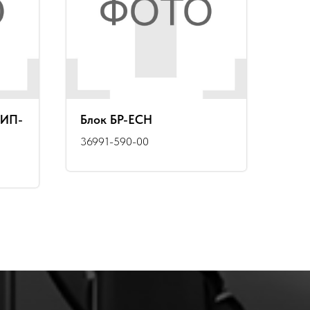
 ИП-
Блок БР-ЕСН
36991-590-00