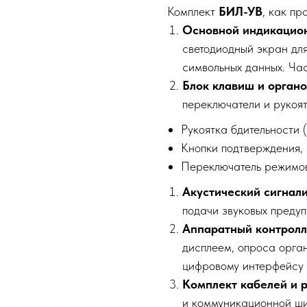
Комплект
БИЛ-УВ
, как пр
Основной индикацион
светодиодный экран дл
символьных данных. Час
Блок клавиш и органо
переключатели и рукоят
Рукоятка бдительности (
Кнопки подтверждения, 
Переключатель режимо
Акустический сигнали
подачи звуковых преду
Аппаратный контролл
дисплеем, опроса орга
цифровому интерфейсу 
Комплект кабелей и 
и коммуникационной ш