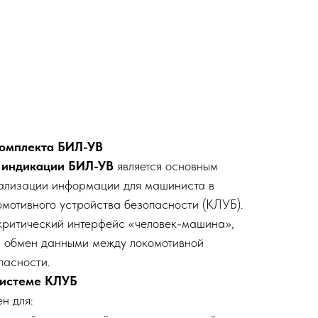
комплекта БИЛ-УВ
и индикации БИЛ-УВ
является основным
уализации информации для машиниста в
омотивного устройства безопасности (КЛУБ).
критический интерфейс «человек-машина»,
й обмен данными между локомотивной
пасности.
 системе КЛУБ
н для: