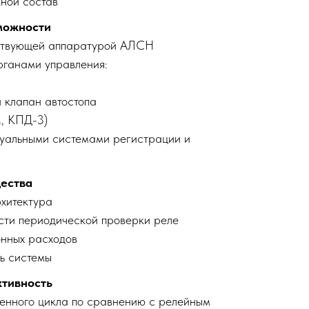
ной состав
можности
ствующей аппаратурой АЛСН
рганами управления:
 клапан автостопа
, КПД-3)
туальными системами регистрации и
щества
хитектура
сти периодической проверки реле
нных расходов
ь системы
ктивность
енного цикла по сравнению с релейным