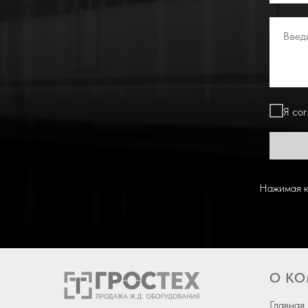
Я со
Нажимая к
О К
Главная